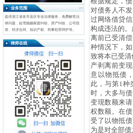
根据规定，债
业务范围
>>
对债务人不发
提供浙江省各市县区专业法律服务，免费解答法
过网络借贷信
律问题，处理婚姻家庭纠纷、房产纠纷、公司投
构成违法的。
资、经济合同、知识产权、刑事犯罪辩护等。
离前已受清偿
律师在线
>>
种情况下，如
致将本已受清
产剥离前变现
意以物抵债
此，与第1种
时，大多与债
变现数额来请
权数额。在债
受了以物抵债
为是对全部债