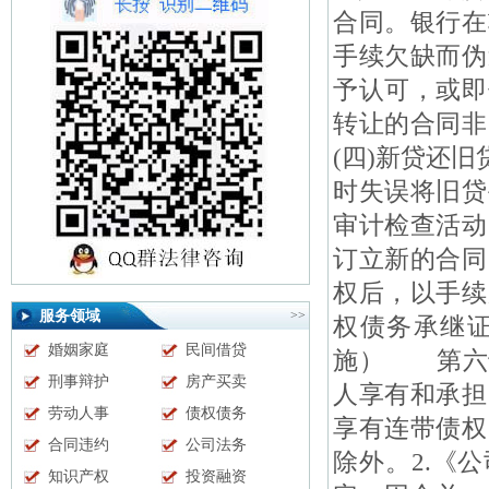
合同。银行在
手续欠缺而伪
予认可，或即
转让的合同非
(四)新贷还
时失误将旧贷
审计检查活动
订立新的合同
权后，以手续
服务领域
>>
权债务承继证
婚姻家庭
民间借贷
施） 第六十
刑事辩护
房产买卖
人享有和承
劳动人事
债权债务
享有连带债权
合同违约
公司法务
除外。2.《公
知识产权
投资融资