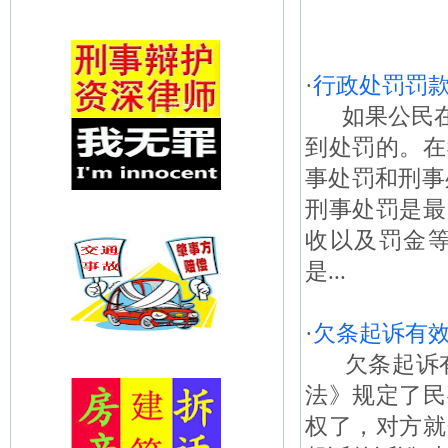
·
行政处罚罚
如果公民在
到处罚的。在
事处罚和刑事
刑事处罚是最
收以及罚金
是...
·
欠条起诉有
欠条起诉有
法》规定了民
权了，对方就