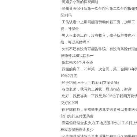
·
离婚后小孩的探视问题
·
泽州县医保住院第一次住院和第二次住院报销
区别吗
·
工伤认定中止期间能否劳动仲裁工资，加班工
资，补偿金
·
男人不出去工作，没有收入，孩子抚养费也不
给，可以离婚吗？
·
欠钱不还有没有可能告诈骗、有没有风险代理
律师可以和我联系一
·
货款拖欠4个月不还
·
我租的房子，2010第一次合同，第二合同14年
19年2月底
·
经济纠纷,三千元可以达到立案金额?
·
各位老师，我写的上诉状，恳请指点，谢谢
·
您好，我想咨询一下我兄弟20l6借了我四万块
涚好的20l9
·
你好陈律师！车祸肇事逃逸受害者可以要求医
部门先行支付医药费
·
应索偿赔偿金多少,在工地把腰摔伤并手术打上
板应索偿赔偿金多少
·
公告期满后法院会再电话通知被告吗？如果被