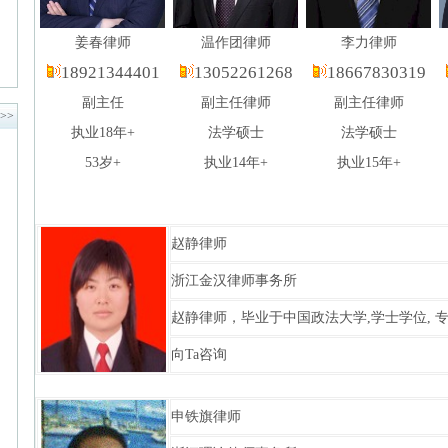
姜春律师
温作团律师
李力律师
18921344401
13052261268
18667830319
副主任
副主任律师
副主任律师
>>
执业18年+
法学硕士
法学硕士
53岁+
执业14年+
执业15年+
赵静律师
浙江金汉律师事务所
赵静律师，毕业于中国政法大学,学士学位, 专
向Ta咨询
申铁旗律师