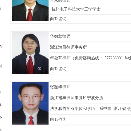
王永皓律师
有
·杭州电子科技大学工学学士
向Ta咨询
华微茸律师
的
浙江海昌律师事务所
华微茸律师（免费咨询热线： 57726300）毕
到
向Ta咨询
张韶峰律师
钱
浙江裕丰律师事务所宁波分所
保
法学和哲学双学位和学历，系中国 ,浙江省 会员,
钢
向Ta咨询
告