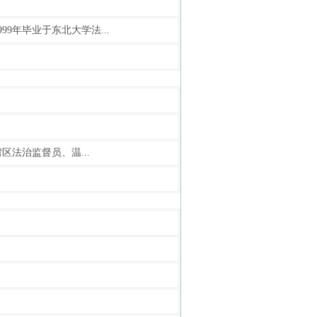
9年毕业于东北大学法...
法治监督员、温...