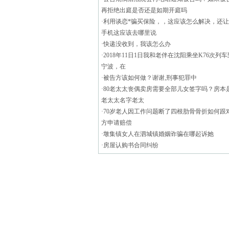
再拒绝出庭是否还是如期开庭吗
·
利用谈恋*骗买保险，，这应该怎么解决，还
手机这应该去哪里说
·
快递没收到，我该怎么办
·
2018年11日1日我和老伴在沈阳乘坐K76次列车
宁波，在
·
被告方该如何做？谢谢,刑事犯罪中
·
80老太太丧偶卖房需要全部儿女签字吗？房本
老太太名字老太
·
70岁老人因工作问题断了四根肋骨骨折如何跟
方申请赔偿
·
墩集镇女人在泗城镇婚姻诈骗在哪起诉她
·
房屋认购书合同纠纷