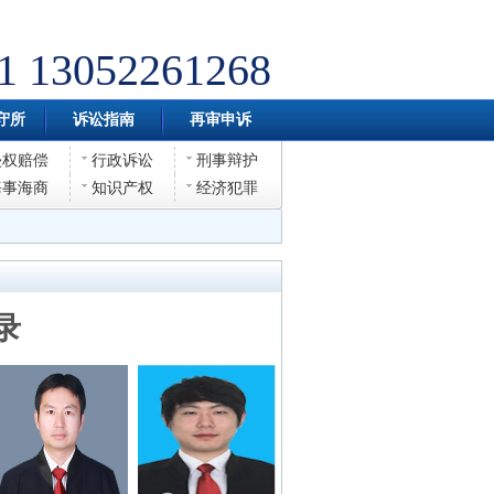
1 13052261268
守所
诉讼指南
再审申诉
侵权赔偿
行政诉讼
刑事辩护
海事海商
知识产权
经济犯罪
录