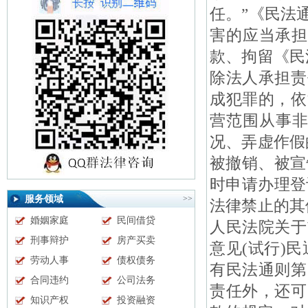
任。”《民法
害的应当承担
款、拘留《民
除法人承担责
成犯罪的，依
营范围从事非
况、弄虚作假的
被撤销、被宣
时申请办理登
服务领域
>>
法律禁止的其
婚姻家庭
民间借贷
人民法院关于
刑事辩护
房产买卖
意见(试行)
劳动人事
债权债务
有民法通则第
合同违约
公司法务
责任外，还可
知识产权
投资融资