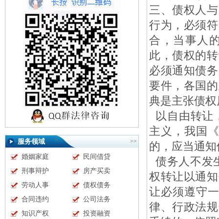
三、债权人与
行为，必须符
合，当事人
此，债权的转
必须通知债务
要件，各国的
典是主张债权
以自由转让，
主义，我国《
服务领域
>>
的，应当通知
婚姻家庭
民间借贷
债务人不发生
刑事辩护
房产买卖
权转让以通知
劳动人事
债权债务
让必须遵守一
合同违约
公司法务
律、行政法规
知识产权
投资融资