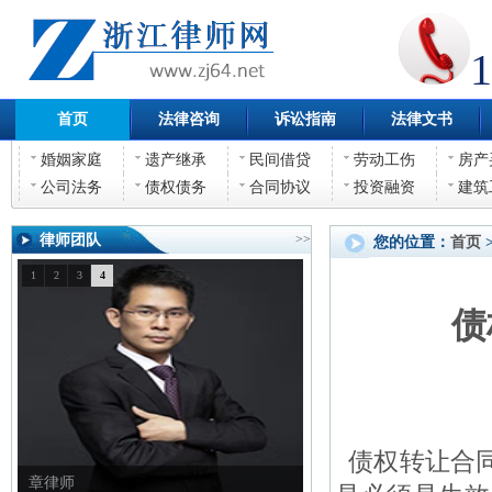
1
首页
法律咨询
诉讼指南
法律文书
婚姻家庭
遗产继承
民间借贷
劳动工伤
房产
公司法务
债权债务
合同协议
投资融资
建筑
律师团队
>>
您的位置：
首页
1
2
3
4
债
债权转让合同
章律师