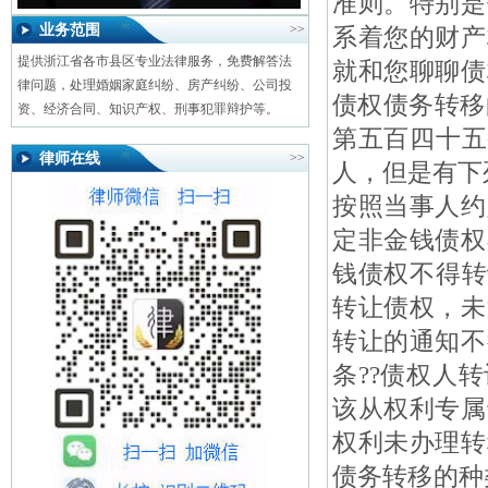
准则。特别是
业务范围
>>
系着您的财产
提供浙江省各市县区专业法律服务，免费解答法
就和您聊聊债
律问题，处理婚姻家庭纠纷、房产纠纷、公司投
债权债务转移
资、经济合同、知识产权、刑事犯罪辩护等。
第五百四十五
律师在线
>>
人，但是有下
按照当事人约
定非金钱债权
钱债权不得转
转让债权，未
转让的通知不
条??债权人
该从权利专属
权利未办理转
债务转移的种