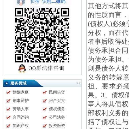
其他方式将其
的性质而言，
(债权人)必
分权，而在代
者事后取得处
债务承担合同
为债务承担。
则是债务人转
义务的转嫁
服务领域
>>
担、要求必
婚姻家庭
民间借贷
果。3、债权
刑事辩护
房产买卖
事人将其债权
劳动人事
债权债务
部权利义务的
合同违约
公司法务
括了债权让与
知识产权
投资融资