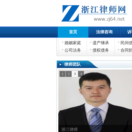
首页
法律咨询
诉
婚姻家庭
遗产继承
民间
公司法务
债权债务
合同
律师团队
1
2
3
4
浙江律师