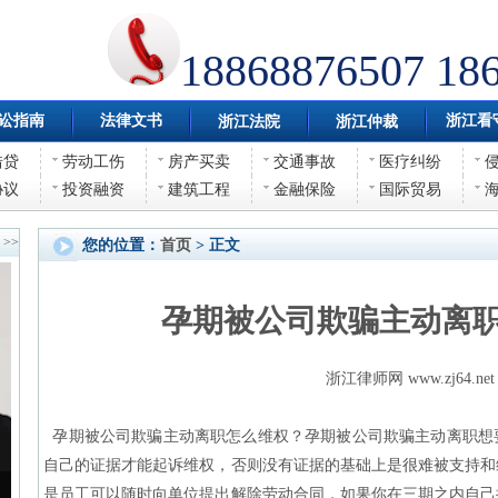
18868876507 18
讼指南
法律文书
浙江看
浙江法院
浙江仲裁
借贷
劳动工伤
房产买卖
交通事故
医疗纠纷
协议
投资融资
建筑工程
金融保险
国际贸易
>>
您的位置：
首页
> 正文
孕期被公司欺骗主动离
浙江律师网 www.zj64.net
孕期被公司欺骗主动离职怎么维权？孕期被公司欺骗主动离职想
自己的证据才能起诉维权，否则没有证据的基础上是很难被支持和
是员工可以随时向单位提出解除劳动合同，如果你在三期之内自己