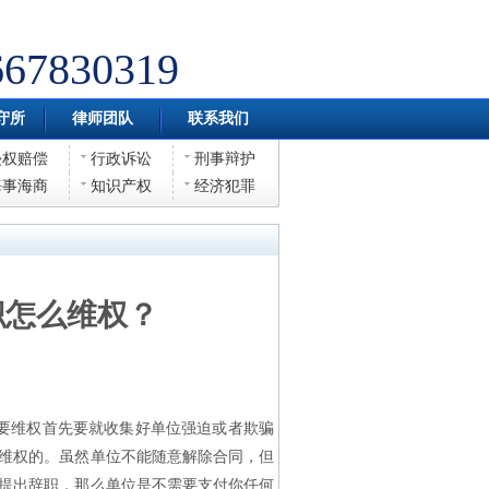
667830319
守所
律师团队
联系我们
侵权赔偿
行政诉讼
刑事辩护
海事海商
知识产权
经济犯罪
职怎么维权？
要维权首先要就收集好单位强迫或者欺骗
维权的。虽然单位不能随意解除合同，但
提出辞职，那么单位是不需要支付你任何