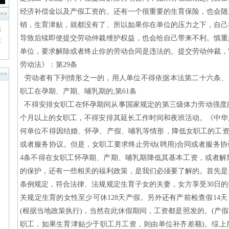
经济补偿金以及产假工资的。还有一个很重要的生育保险，也会随
>>
销，生育津贴，就都没有了、所以如果你在单位的压力之下，自己
法
导致后续即使提交劳动仲裁维护权益，也会给自己带来不利。慎重
投
单位，要求解除或者终止你的劳动合同是违法的。提交劳动仲裁，
劳动法》：第29条
>>
劳动者有下列情形之一的，用人单位不得依据本法第二十六条、第
职工在孕期、产期、哺乳期的;第61条
不得安排女职工在怀孕期间从事国家规定的第三级体力劳动强度
个月以上的女职工，不得安排其延长工作时间和夜班活动。《中华
何单位不得因结婚、怀孕、产假、哺乳等情形，降低女职工的工资
或者服务协议。但是，女职工要求终止劳动(聘用)合同或者服务
4条不得在女职工怀孕期、产期、哺乳期降低其基本工资，或者解
的保护，还有一些相关的福利政策，是我们必须要了解的。首先是关
条例规定，符合法律、法规规定生育子女的夫妻，女方享受30日的
关规定生育的女性至少可休128天产假。另外还有产前检查假14天
(根据当地政策执行)，当然在此休假期间，工资都是照发的。(产
职工，如果生育津贴少于职工月工资，则由单位补齐差额)。综上