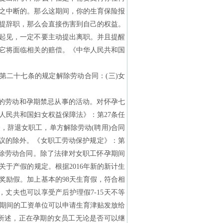
之中断的。那么这期间，你的生育保险报
提辞职，那么会直接伤害到自己的权益。
起见，一定不要主动提出离职。并且提醒
它将面临相关的赔偿。《中华人民共和国
二十七条的规定解除劳动合同：(三)女
的劳动和孕期禁忌从事的活动。对怀孕七
人民共和国妇女权益保障法》：第27条任
，辞退女职工，单方解除劳动(聘用)合同
协议的除外。《女职工劳动保护规定》：第
除劳动合同。除了法律对女职工怀孕期间
于产假的规定。根据2016年新的新计生
奖励假。加上基本的98天生育假，符合相
，丈夫也可以享受产后护理假7-15天不等
假期间的工资单位可以申请生育津贴发放给
所述，正在孕期的女员工无论是否可以继