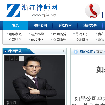
1
首页
法律咨询
诉讼指南
法律文书
婚姻家庭
遗产继承
民间借贷
劳动工伤
房产
公司法务
债权债务
合同协议
投资融资
建筑
律师团队
>>
您的位置：
首页
1
2
3
4
如
如果公司单
章律师