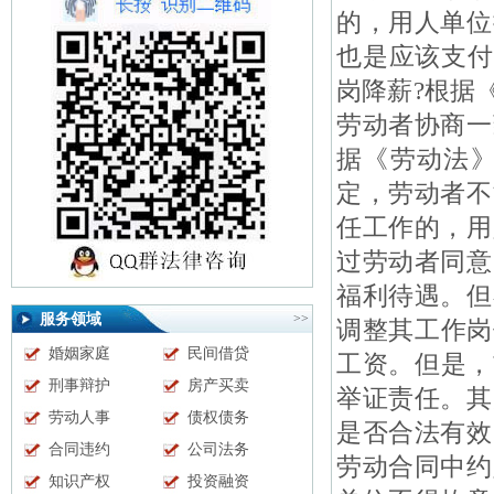
的，用人单位
也是应该支付
岗降薪?根据
劳动者协商一
据《劳动法》
定，劳动者不
任工作的，用
过劳动者同意
福利待遇。但
服务领域
>>
调整其工作岗
婚姻家庭
民间借贷
工资。但是，
刑事辩护
房产买卖
举证责任。其
劳动人事
债权债务
是否合法有效
合同违约
公司法务
劳动合同中约
知识产权
投资融资