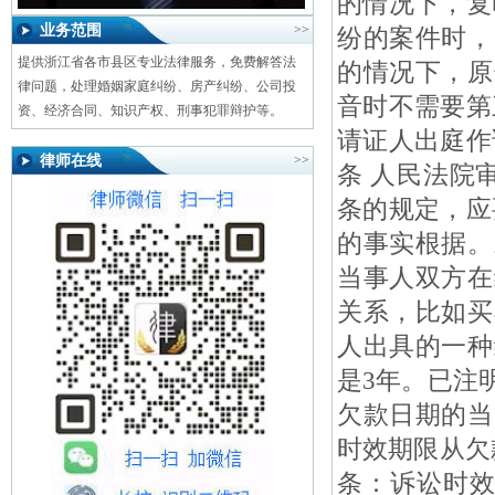
的情况下，复
业务范围
>>
纷的案件时，
提供浙江省各市县区专业法律服务，免费解答法
的情况下，原
律问题，处理婚姻家庭纠纷、房产纠纷、公司投
音时不需要第
资、经济合同、知识产权、刑事犯罪辩护等。
请证人出庭作
律师在线
>>
条 人民法院
条的规定，应
的事实根据。
当事人双方在
关系，比如买
人出具的一种
是3年。已注
欠款日期的当
时效期限从欠
条：诉讼时效