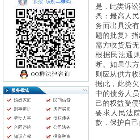
是，此类诉讼
条：最高人民
务而出具没有
题的批复》指
需方收货后无
根据民法通
断。如果供方
则应从供方收
据此，此类欠
服务领域
>>
中的债务人员
婚姻家庭
民间借贷
己的权益受侵
刑事辩护
房产买卖
要求人民法
劳动人事
债权债务
款，保护自己
合同违约
公司法务
知识产权
投资融资