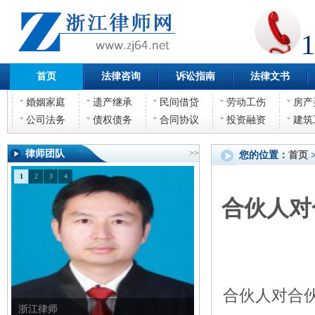
1
首页
法律咨询
诉讼指南
法律文书
婚姻家庭
遗产继承
民间借贷
劳动工伤
房产
公司法务
债权债务
合同协议
投资融资
建筑
律师团队
>>
您的位置：
首页
1
2
3
4
合伙人对
合伙人对合伙
浙江律师