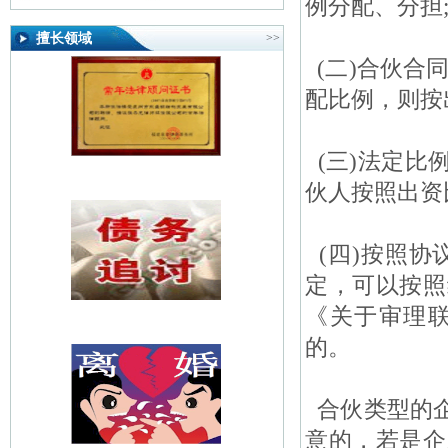
例分配、分担
擅长领域
>>
(二)合伙合
配比例，则按
(三)法定比
伙人按照出资
(四)按照协
定，可以按照
《关于审理
的。
合伙类型的企
意的，若是企