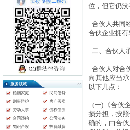
位，但它仍没
合伙人共同经
合伙企业拥有
二、合伙人承
合伙人对合伙
向其他应当承
服务领域
>>
以下几点：
婚姻家庭
民间借贷
刑事辩护
房产买卖
(一)《合伙
劳动人事
债权债务
损分担，按照
合同违约
公司法务
确的，由合伙
知识产权
投资融资